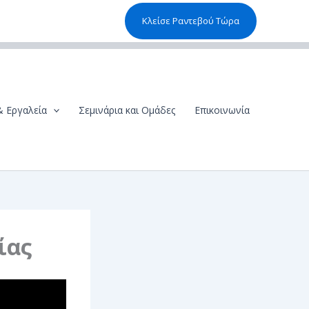
Κλείσε Ραντεβού Τώρα
& Εργαλεία
Σεμινάρια και Ομάδες
Επικοινωνία
ίας