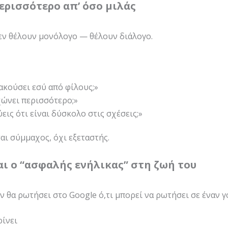
περισσότερο απ’ όσο μιλάς
εν θέλουν μονόλογο — θέλουν διάλογο.
 ακούσει εσύ από φίλους;»
χώνει περισσότερο;»
ύεις ότι είναι δύσκολο στις σχέσεις;»
σαι σύμμαχος, όχι εξεταστής.
σαι ο “ασφαλής ενήλικας” στη ζωή του
ν θα ρωτήσει στο Google ό,τι μπορεί να ρωτήσει σε έναν γ
ρίνει