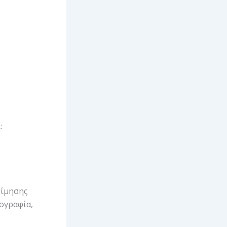
:
τίμησης
νογραφία,