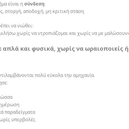
μα είναι η
σύνδεση
:
ς, στοργή, αποδοχή, μη κριτική στάση.
έπει να νιώθει:
ιλήσω χωρίς να ντροπιάζομαι και χωρίς να με μαλώσουν»
ε απλά και φυσικά, χωρίς να ωραιοποιείς ή
ντιλαμβάνονται πολύ εύκολα την αμηχανία.
σε:
λώσσα
νημέρωση
κά παραδείγματα
χωρίς υπερβολές