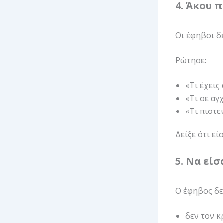
4. Άκου 
Οι έφηβοι δ
Ρώτησε:
«Τι έχεις
«Τι σε αγ
«Τι πιστε
Δείξε ότι εί
5. Να εί
Ο έφηβος δε
δεν τον κ