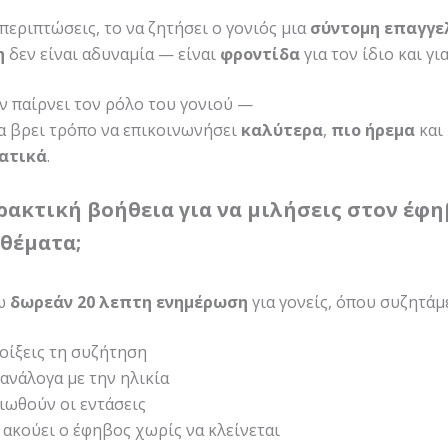
 περιπτώσεις, το να ζητήσει ο γονιός μια
σύντομη επαγγε
η
δεν είναι αδυναμία — είναι
φροντίδα
για τον ίδιο και για
εν παίρνει τον ρόλο του γονιού —
α βρει τρόπο να επικοινωνήσει
καλύτερα
,
πιο ήρεμα
και
ατικά
.
ρακτική βοήθεια για να μιλήσεις στον έφη
θέματα;
ω
δωρεάν 20 λεπτη ενημέρωση
για γονείς, όπου συζητάμε
οίξεις τη συζήτηση
ς ανάλογα με την ηλικία
ιωθούν οι εντάσεις
 ακούει ο έφηβος χωρίς να κλείνεται