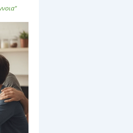
γνοια”