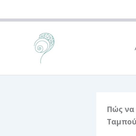
Skip
to
content
Πώς να 
Ταμπού