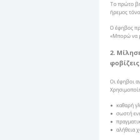
Το πρώτο βή
ήρεμος τόνο
Ο έφηβος πρ
«Μπορώ να μ
2. Μίλησ
φοβίζεις
Οι έφηβοι α
Χρησιμοποίη
καθαρή γ
σωστή ε
πραγματι
αλήθεια 