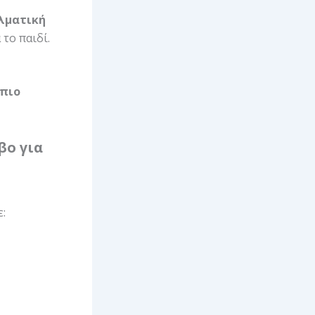
λματική
 το παιδί.
πιο
βο για
: