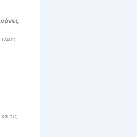
ανόνες
 πίεση,
και τις