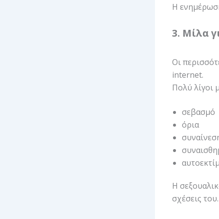
Η ενημέρωση
3. Μίλα 
Οι περισσότ
internet.
Πολύ λίγοι μ
σεβασμό
όρια
συναίνεσ
συναισθη
αυτοεκτί
Η σεξουαλικ
σχέσεις του.