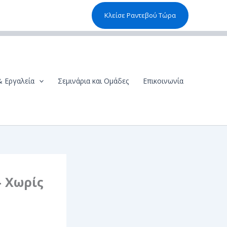
Κλείσε Ραντεβού Τώρα
& Εργαλεία
Σεμινάρια και Ομάδες
Επικοινωνία
— Χωρίς