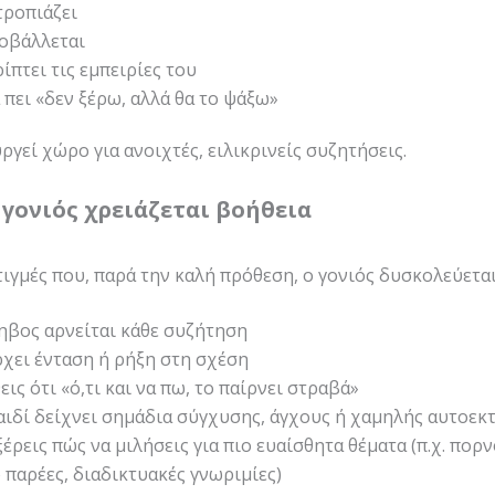
τροπιάζει
κοβάλλεται
ίπτει τις εμπειρίες του
 πει «δεν ξέρω, αλλά θα το ψάξω»
γεί χώρο για ανοιχτές, ειλικρινείς συζητήσεις.
ο γονιός χρειάζεται βοήθεια
ιγμές που, παρά την καλή πρόθεση, ο γονιός δυσκολεύεται
ηβος αρνείται κάθε συζήτηση
χει ένταση ή ρήξη στη σχέση
εις ότι «ό,τι και να πω, το παίρνει στραβά»
αιδί δείχνει σημάδια σύγχυσης, άγχους ή χαμηλής αυτοεκ
ξέρεις πώς να μιλήσεις για πιο ευαίσθητα θέματα (π.χ. πορ
 παρέες, διαδικτυακές γνωριμίες)