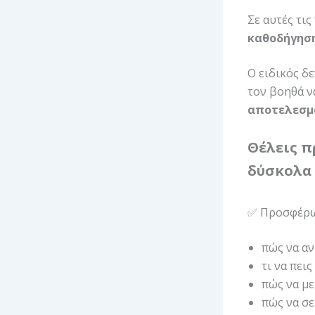
Σε αυτές τις
καθοδήγησ
Ο ειδικός δ
τον βοηθά ν
αποτελεσμ
Θέλεις π
δύσκολα 
✅ Προσφέρ
πώς να αν
τι να πει
πώς να με
πώς να σε